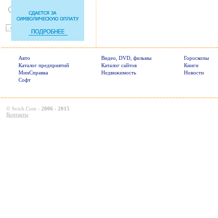
Так есть же подушки
безопасности! Зачем
пристегива
Авто
Видео, DVD, фильмы
Гороскопы
Каталог предприятий
Каталог сайтов
Книги
МинСправка
Недвижимость
Новости
Софт
©
Svich.Com
-
2006 - 2015
Контакты