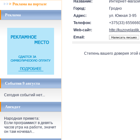
Название:
Интернет-магаз
Реклама на портале
Город:
Гродно
Реклама
Адрес:
ул. Южная 3-95
Телефон:
+375(33) 655666
Web-сайт:
http://kuzovplastik
Email:
Степень вашего доверия этой
События 9 августа
Сегодня событий нет...
Анекдот
Народная примета:
Если пpогpаммист в девять
часов утpа на pаботе, значит
он там ночевал...