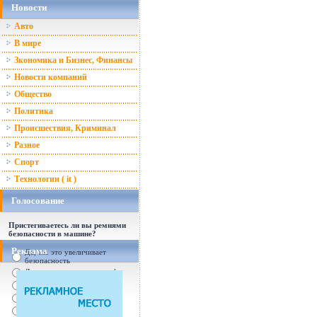
Новости
Авто
В мире
Зкономика и Бизнес, Финансы
Новости компаний
Общество
Политика
Происшествия, Криминал
Разное
Спорт
Технологии ( it )
Голосование
Пристегиваетесь ли вы ремнями
безопасности в машине?
Реклама
Да, т.к. это увеличивает
безопасность
Да, т.к. увеличились штрафы
От случая к случаю...
Нет, с ремнем не удобно
Нет, Я уверен в себе