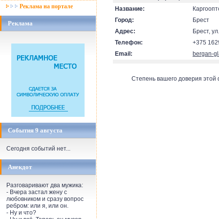
Реклама на портале
Название:
Каргоопт
Город:
Брест
Реклама
Адрес:
Брест, ул
Телефон:
+375 162
Email:
bergan-g
Степень вашего доверия этой
События 9 августа
Сегодня событий нет...
Анекдот
Разговаривают два мужика:
- Вчера застал жену с
любовником и сразу вопрос
ребром: или я, или он.
- Ну и что?