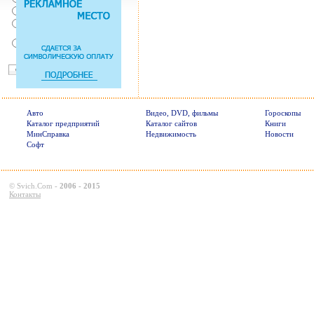
Нет, с ремнем не удобно
Нет, Я уверен в себе
Так есть же подушки
безопасности! Зачем
пристегива
Авто
Видео, DVD, фильмы
Гороскопы
Каталог предприятий
Каталог сайтов
Книги
МинСправка
Недвижимость
Новости
Софт
©
Svich.Com
-
2006 - 2015
Контакты