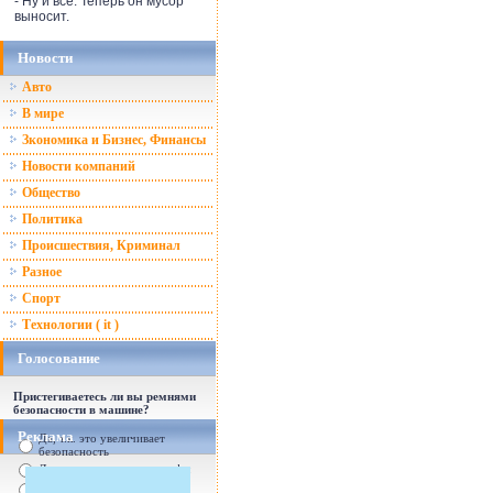
- Ну и всё. Теперь он мусор
выносит.
Новости
Авто
В мире
Зкономика и Бизнес, Финансы
Новости компаний
Общество
Политика
Происшествия, Криминал
Разное
Спорт
Технологии ( it )
Голосование
Пристегиваетесь ли вы ремнями
безопасности в машине?
Реклама
Да, т.к. это увеличивает
безопасность
Да, т.к. увеличились штрафы
От случая к случаю...