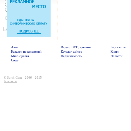
Нет, с ремнем не удобно
Нет, Я уверен в себе
Так есть же подушки
безопасности! Зачем
пристегива
Авто
Видео, DVD, фильмы
Гороскопы
Каталог предприятий
Каталог сайтов
Книги
МинСправка
Недвижимость
Новости
Софт
©
Svich.Com
-
2006 - 2015
Контакты