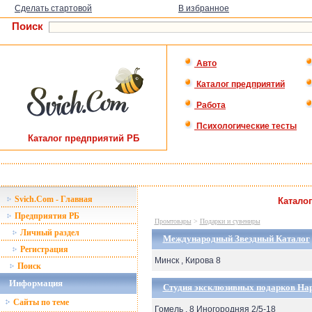
Сделать стартовой
В избранное
Поиск
Авто
Каталог предприятий
Работа
Психологические тесты
Каталог предприятий РБ
Svich.Com - Главная
Катало
Предприятия РБ
Промтовары
>
Подарки и сувениры
Личный раздел
Международный Звездный Каталог
Регистрация
Минск , Кирова 8
Поиск
Информация
Студия эксклюзивных подарков Ha
Сайты по теме
Гомель , 8 Иногородняя 2/5-18