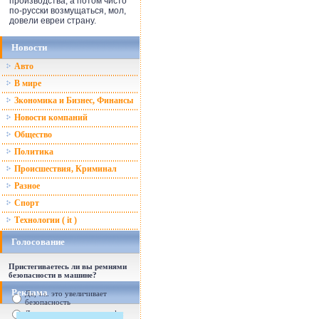
производства, а потом чисто
по-русски возмущаться, мол,
довели евреи страну.
Новости
Авто
В мире
Зкономика и Бизнес, Финансы
Новости компаний
Общество
Политика
Происшествия, Криминал
Разное
Спорт
Технологии ( it )
Голосование
Пристегиваетесь ли вы ремнями
безопасности в машине?
Реклама
Да, т.к. это увеличивает
безопасность
Да, т.к. увеличились штрафы