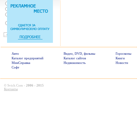
От случая к случаю...
Нет, с ремнем не удобно
Нет, Я уверен в себе
Так есть же подушки
безопасности! Зачем
пристегива
Авто
Видео, DVD, фильмы
Гороскопы
Каталог предприятий
Каталог сайтов
Книги
МинСправка
Недвижимость
Новости
Софт
©
Svich.Com
-
2006 - 2015
Контакты