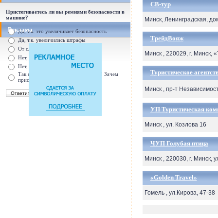
СВ-тур
Пристегиваетесь ли вы ремнями безопасности в
машине?
Минск, Ленинградская, до
Реклама
Да, т.к. это увеличивает безопасность
ТрейдВояж
Да, т.к. увеличились штрафы
От случая к случаю...
Минск , 220029, г. Минск,
Нет, с ремнем не удобно
Нет, Я уверен в себе
Туристическое агентст
Так есть же подушки безопасности! Зачем
пристегива
Минск , пр-т Независимос
УП Туристическая ком
Минск , ул. Козлова 16
ЧУП Голубая птица
Минск , 220030, г. Минск, 
«Golden Travel»
Гомель , ул.Кирова, 47-38