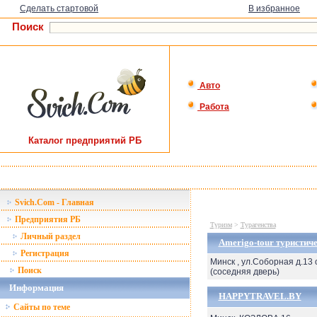
Сделать стартовой
В избранное
Поиск
Авто
Работа
Каталог предприятий РБ
Svich.Com - Главная
Предприятия РБ
Туризм
>
Турагенства
Личный раздел
Amerigo-tour туристич
Регистрация
Минск , ул.Соборная д.13 
Поиск
(соседняя дверь)
Информация
HAPPYTRAVEL.BY
Сайты по теме