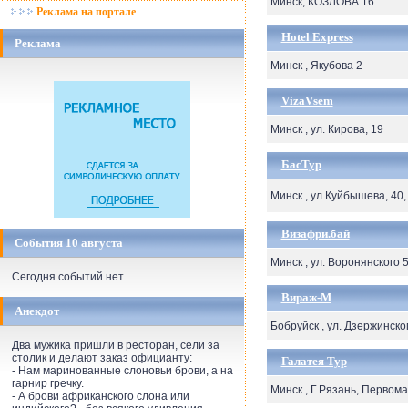
Минск, КОЗЛОВА 16
Реклама на портале
Hotel Express
Реклама
Минск , Якубова 2
VizaVsem
Минск , ул. Кирова, 19
БасТур
Минск , ул.Куйбышева, 40,
Визафри.бай
События 10 августа
Минск , ул. Воронянского 5
Сегодня событий нет...
Вираж-М
Анекдот
Бобруйск , ул. Дзержинско
Два мужика пришли в ресторан, сели за
столик и делают заказ официанту:
Галатея Тур
- Нам маринованные слоновьи брови, а на
гарнир гречку.
Минск , Г.Рязань, Первомай
- А брови африканского слона или