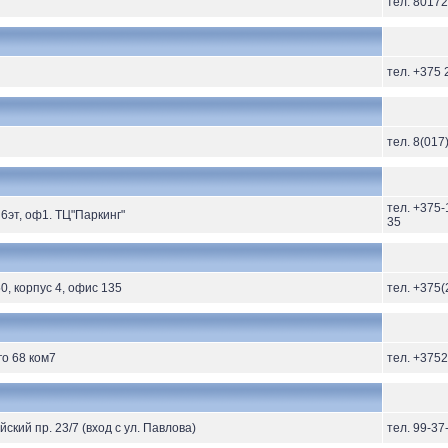
тел. 8017
тел. +375 
тел. 8(017
тел. +375-
 6эт, оф1. ТЦ"Паркинг"
35
0, корпус 4, офис 135
тел. +375(
го 68 ком7
тел. +375
ский пр. 23/7 (вход с ул. Павлова)
тел. 99-37