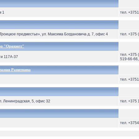
м 1
тел. +375
 «Троицкое предместье», ул. Максима Богдановича д. 7, офис 4
тел. +375 
во "Оранжет"
тел. +375 
ти 117А-37
519-66-66,
пания Рапитвина
тел. +375
ул. Ленинградская, 5, офис 32
тел. +375 
тел. +375