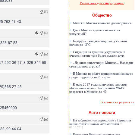
2881033
Разместить здесь информацию
Общество
25 762-47-43
Минск и Москва вновь не договорились
Где в Минске сделать макияж на
выпускной?
Беларусь ожидают морозы: уже этой
)328-67-83
ночью до -3°C
Ситуация на границе ухудшилась: в
очереди стоит уже более тысячи фур
17-292-36-27, 8-029-344-68-
«Ложные инвестиции Минска». Наследие
столицы под угрозой
В Минске пройдет юридический конкурс
среди студентов из 28 стран
К маю 2017 года количество киосков
29)368-27-45
«Белсоюзпечати» с бесплатным Wi-Fi
возрастет в Минске до 40
Все новости раздела »»
225469000
Авто новости
На заброшенном аэродроме в Германии
нашли тысячи новых автомобилей
//
08.10.2019
-33, 99-44-04
Президент Беларуси открыл под