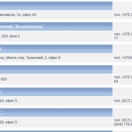
омсомола, 7а, офис 43
тел. +375 
ючений "Вольный ветер"
тел. +375 
. 203, блок 2
77
л"
сь, Минск, пер. Тучинский, 2, офис 8
тел. +375
тел. +375 
-303
64
л"
19, офис 5
тел. (017)
л"
тел. (017)
19, офис 5
(044) 776-