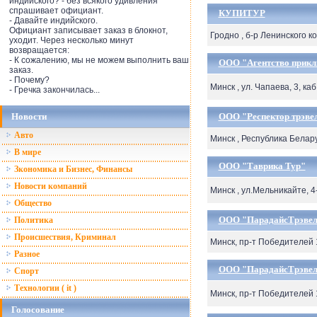
индийского? - без всякого удивления
спрашивает официант.
КУПИТУР
- Давайте индийского.
Официант записывает заказ в блокнот,
Гродно , б-р Ленинского к
уходит. Через несколько минут
возвращается:
- К сожалению, мы не можем выполнить ваш
ООО "Агентство прикл
заказ.
- Почему?
Минск , ул. Чапаева, 3, каб
- Гречка закончилась...
Новости
ООО "Респектор трэве
Авто
Минск , Республика Белару
В мире
ООО "Таврика Тур"
Зкономика и Бизнес, Финансы
Новости компаний
Минск , ул.Мельникайте, 4
Общество
ООО "ПарадайсТрэвe
Политика
Происшествия, Криминал
Минск, пр-т Победителей 
Разное
ООО "ПарадайсТрэвe
Спорт
Технологии ( it )
Минск, пр-т Победителей 
Голосование