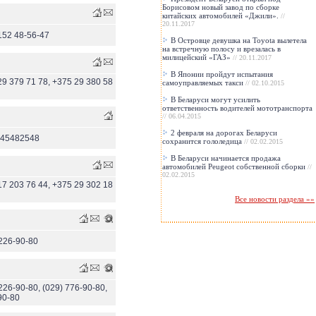
Борисовом новый завод по сборке
китайских автомобилей «Джили».
//
20.11.2017
152 48-56-47
В Островце девушка на Toyota вылетела
на встречную полосу и врезалась в
милицейский «ГАЗ»
// 20.11.2017
В Японии пройдут испытания
29 379 71 78, +375 29 380 58
самоуправляемых такси
// 02.10.2015
В Беларуси могут усилить
ответственность водителей мототранспорта
// 06.04.2015
2 февраля на дорогах Беларуси
445482548
сохранится гололедица
// 02.02.2015
В Беларуси начинается продажа
автомобилей Peugeot собственной сборки
//
02.02.2015
17 203 76 44, +375 29 302 18
Все новости раздела »»
 226-90-80
 226-90-80, (029) 776-90-80,
90-80