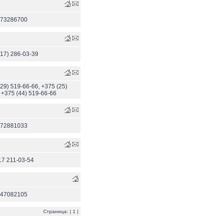
173286700
(17) 286-03-39
(29) 519-66-66, +375 (25)
 +375 (44) 519-66-66
172881033
17 211-03-54
447082105
Страница: | 1 |